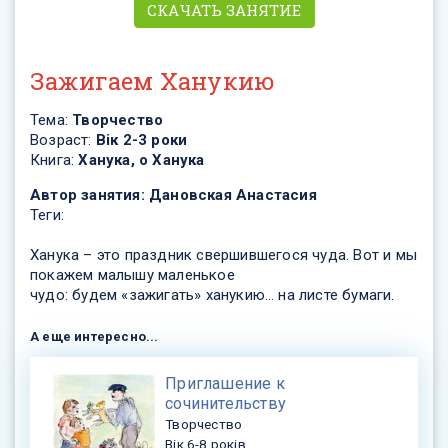
СКАЧАТЬ ЗАНЯТИЕ
Зажигаем Ханукию
Тема:
Творчество
Возраст:
Вік 2-3 роки
Книга:
Ханука, о Ханука
Автор занятия:
Дановская Анастасия
Теги:
Ханука – это праздник свершившегося чуда. Вот и мы
покажем малышу маленькое
чудо: будем «зажигать» ханукию… на листе бумаги.
А еще интересно...
​Приглашение к
сочинительству
Творчество
Вік 6-8 років