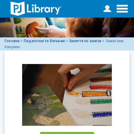
Головна
>
Педагогам та батькам
>
Заняття по книгах
>
Зажигаем
Ханукию