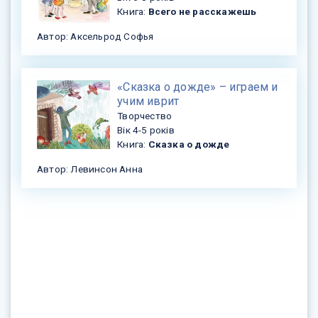
Книга:
Всего не расскажешь
Автор: Аксельрод Софья
«Сказка о дожде» – играем и
учим иврит
Творчество
Вік 4-5 років
Книга:
Сказка о дожде
Автор: Левинсон Анна