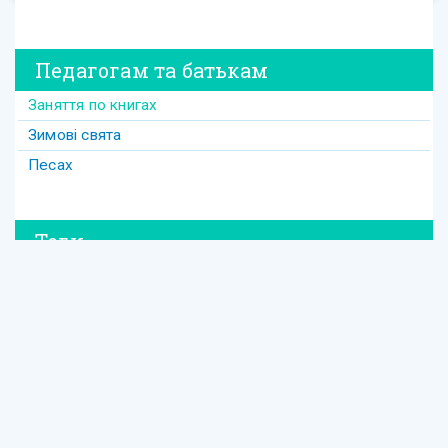
Педагогам та батькам
Заняття по книгах
Зимові свята
Песах
Теги
#david
#Purim
#весілля
#втрата
#давид
#давід
#дружба
#динозавр
#ізраїль
#Йом-Кіпур
#канікули
#кулінарія
#латкес
#ле_дор_вадор
#маска
#менора
#міцва
#мудрість
#настолка
#освіта
Єврейська освіта