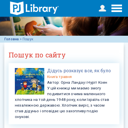
Головна
>
Пошук
Пошук по сайту
Дідусь розказує все, як було
Книга
травня
Автор:
Орна Ландау і Нуріт Коен
У цій книжці ми маємо змогу
подивитися очима маленького
хлопчика на той день 1948 року, коли Ізраїль став
незалежною державою. Хлопчик виріс, з часом
став дідуньо і оповідає цю захопливу подію
онукові.