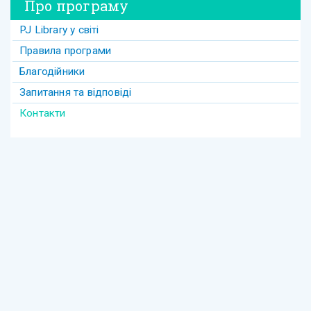
Про програму
PJ Library у світі
Правила програми
Благодійники
Запитання та відповіді
Контакти
Єврейська освіта
Copyright © 2005-2026 The Harold Grinspoon Foundation. Всі права
збережені.
Умови використання
|
Політика конфіденційності персональних
даних