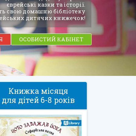
єврейські казки та історії.
ть свою домашню бібліотеку
ейських дитячих книжечок!
Я
ОСОБИСТИЙ КАБІНЕТ
Книжка місяця
для дітей 6-8 років