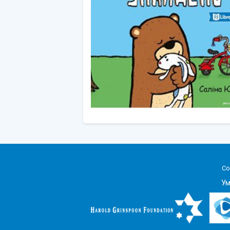
Co
Ум