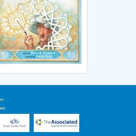
ні.
них