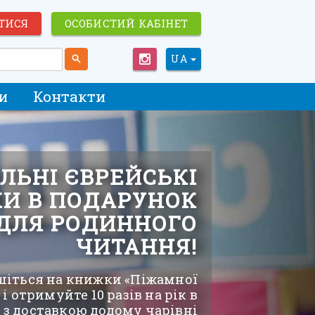
ТИСЯ
ОСОБИСТИЙ КАБІНЕТ
UA
и
Контакти
ЛЬНІ ЄВРЕЙСЬКІ
И В ПОДАРУНОК
ДЛЯ РОДИННОГО
ЧИТАННЯ!
іться на книжки «Піжамної
і отримуйте 10 разів на рік в
 з доставкою додому чарівні