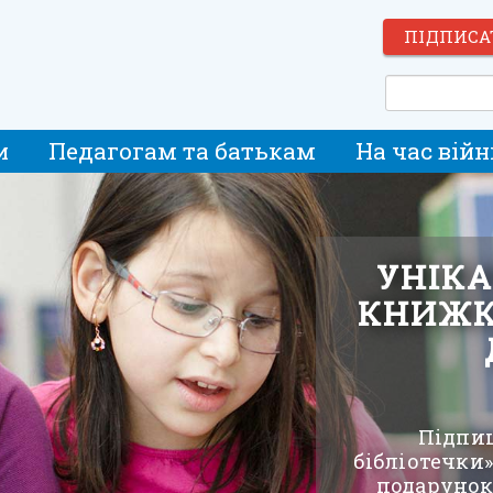
ПІДПИСА
и
Педагогам та батькам
На час війн
УНІКА
КНИЖК
Підпиш
бібліотечки» 
подарунок