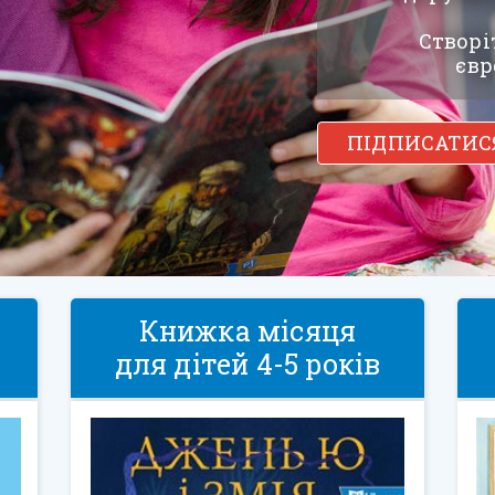
Створі
євр
ПІДПИСАТИС
Книжка місяця
для дітей 4-5 років