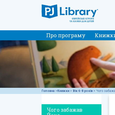
Про програму
Книжк
Головна
>
Книжки
>
Вік 6-8 років
>
Чого забаж
Чого забажав