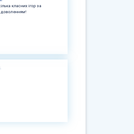
ілька класних ігор за
задоволенням!
.