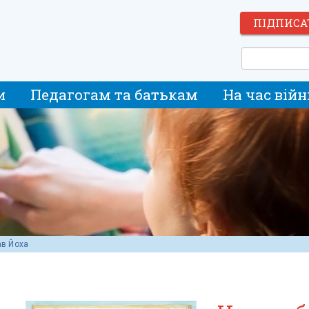
ПІДПИСА
и
Педагогам та батькам
На час війн
ав Йоха