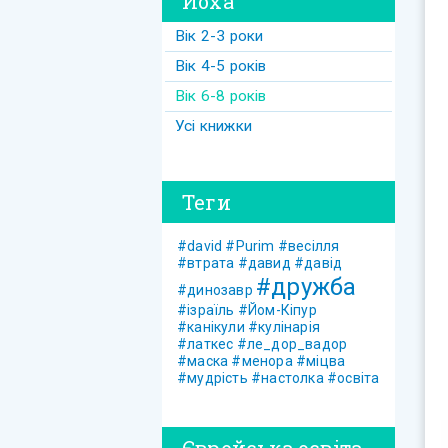
Йоха
Вік 2-3 роки
Вік 4-5 років
Вік 6-8 років
Усі книжки
Теги
#david
#Purim
#весілля
#втрата
#давид
#давід
#дружба
#динозавр
#ізраїль
#Йом-Кіпур
#канікули
#кулінарія
#латкес
#ле_дор_вадор
#маска
#менора
#міцва
#мудрість
#настолка
#освіта
Єврейська освіта