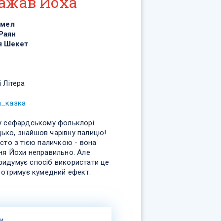
бажав Йоха
ммел
Раян
я Шекет
і Літера
а_казка
 у сефардському фольклорі
ько, знайшов чарівну палицю!
осто з тією паличкою - вона
ня Йохи неправильно. Але
ридумує спосіб використати це
 отримує кумедний ефект.
и