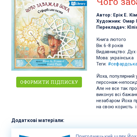
Чого за
Автор:
Ерік Е. Кі
Художник:
Омар 
Перекладач:
Юлі
Книга
лютого
Вік 6-8 років
Видавництво:
Дух 
Мова: українська
Теги:
#сефардськ
Йоха, популярний
ОФОРМИТИ ПІДПИСКУ
персонаж-непосид
Але не все так пр
виконує всі бажан
незабаром Йоха п
на свою користь і
Додаткові матеріали:
Пригодницький шлях Йох