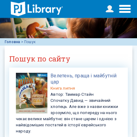
Головна
>
Пошук
Пошук по сайту
Велетень, праща і майбутній
цар
Книга
липня
Автор:
Таммар Стайн
Спочатку Давид — звичайний
хлопець. Але вже з назви книжки
зрозуміло, що попереду на нього
чекає велике майбутнє: він стане царем і однією з
найвідоміших постатей в історії єврейського
народу.