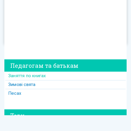
Педагогам та батькам
Заняття по книгах
Зимові свята
Песах
Теги
#david
#Purim
#весілля
#втрата
#давид
#давід