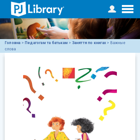
Головна
>
Педагогам та батькам
>
Заняття по книгах
>
Важные
слова