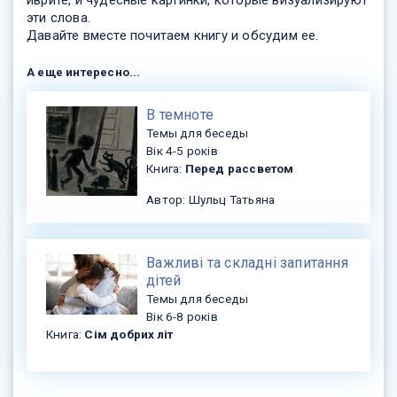
иврите, и чудесные картинки, которые визуализируют
эти слова.
Давайте вместе почитаем книгу и обсудим ее.
А еще интересно...
В темноте
Темы для беседы
Вік 4-5 років
Книга:
Перед рассветом
Автор: Шульц Татьяна
Важливі та складні запитання
дітей
Темы для беседы
Вік 6-8 років
Книга:
Сім добрих літ