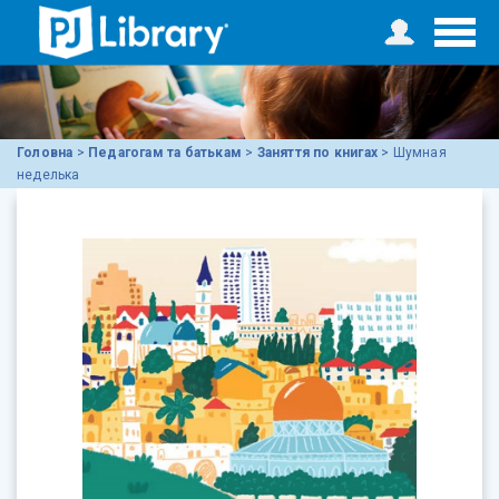
Головна
>
Педагогам та батькам
>
Заняття по книгах
>
Шумная
неделька