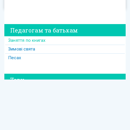
Педагогам та батькам
Заняття по книгах
Зимові свята
Песах
Теги
#david
#Purim
#весілля
#втрата
#давид
#давід
#дружба
#динозавр
#ізраїль
#Йом-Кіпур
#канікули
#кулінарія
#латкес
#ле_дор_вадор
#маска
#менора
#міцва
#мудрість
#настолка
#освіта