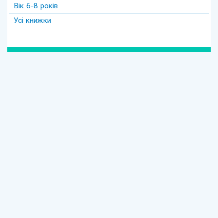
Вік 6-8 років
Усі книжки
Теги
#david
#Purim
#весілля
#втрата
#давид
#давід
#дружба
#динозавр
#ізраїль
#Йом-Кіпур
#канікули
#кулінарія
#латкес
#ле_дор_вадор
#маска
#менора
#міцва
#мудрість
#настолка
#освіта
Єврейська освіта
ОРГАНІЗАТОРИ І СПОНСОРИ