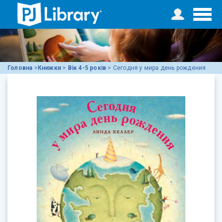
Головна
>
Книжки
>
Вік 4-5 років
>
Сегодня у мира день рождения