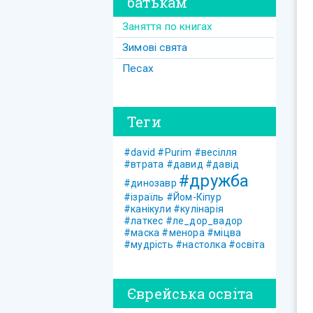
батькам
Заняття по книгах
Зимові свята
Песах
Теги
#david
#Purim
#весілля
#втрата
#давид
#давід
#дружба
#динозавр
#ізраїль
#Йом-Кіпур
#канікули
#кулінарія
#латкес
#ле_дор_вадор
#маска
#менора
#міцва
#мудрість
#настолка
#освіта
Єврейська освіта