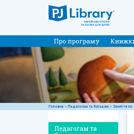
Про програму
Книжк
Головна
>
Педагогам та батькам
>
Заняття по 
Педагогам та