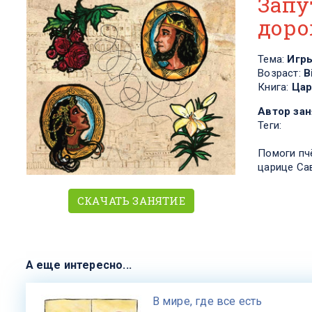
Запу
дор
Тема:
Игр
Возраст:
В
Книга:
Цар
Автор зан
Теги:
Помоги пчё
царице Са
СКАЧАТЬ ЗАНЯТИЕ
А еще интересно...
​В мире, где все есть