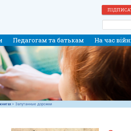
ПІДПИСА
и
Педагогам та батькам
На час війн
книгах
>
Запутанные дорожки