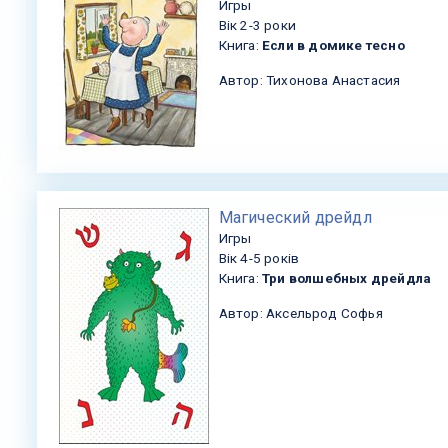
Игры
Вік 2-3 роки
Книга:
Если в домике тесно
Автор: Тихонова Анастасия
​Магический дрейдл
Игры
Вік 4-5 років
Книга:
Три волшебных дрейдла
Автор: Аксельрод Софья