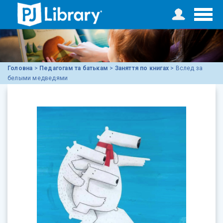
Головна
>
Педагогам та батькам
>
Заняття по книгах
>
Вслед за
белыми медведями