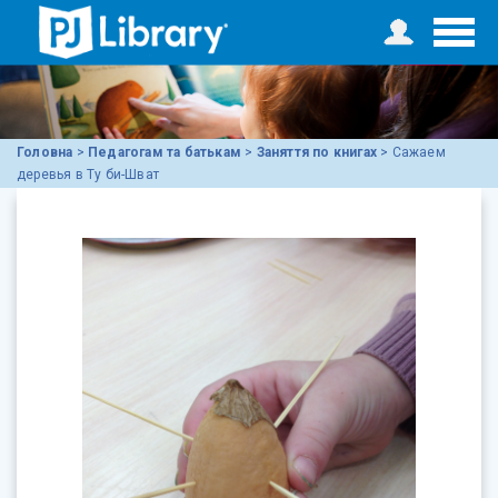
Головна
>
Педагогам та батькам
>
Заняття по книгах
>
Сажаем
деревья в Ту би-Шват