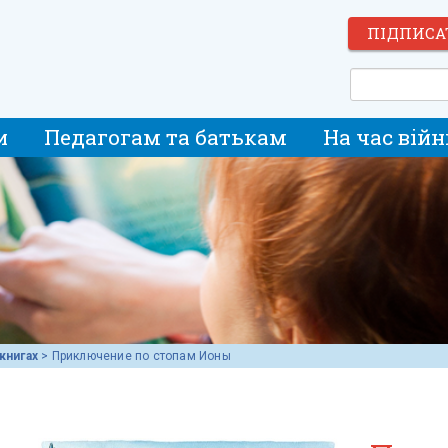
ПІДПИСА
и
Педагогам та батькам
На час війн
книгах
>
Приключение по стопам Ионы