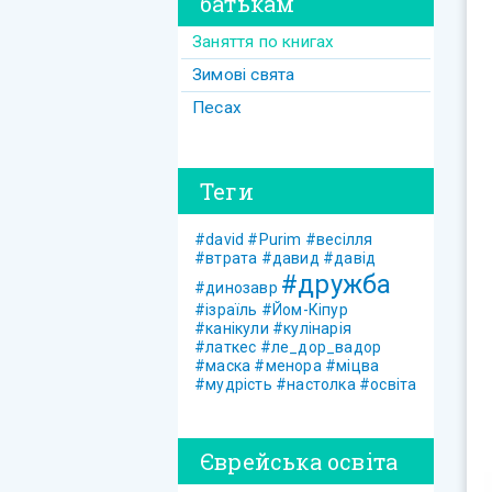
батькам
Заняття по книгах
Зимові свята
Песах
Теги
#david
#Purim
#весілля
#втрата
#давид
#давід
#дружба
#динозавр
#ізраїль
#Йом-Кіпур
#канікули
#кулінарія
#латкес
#ле_дор_вадор
#маска
#менора
#міцва
#мудрість
#настолка
#освіта
Єврейська освіта