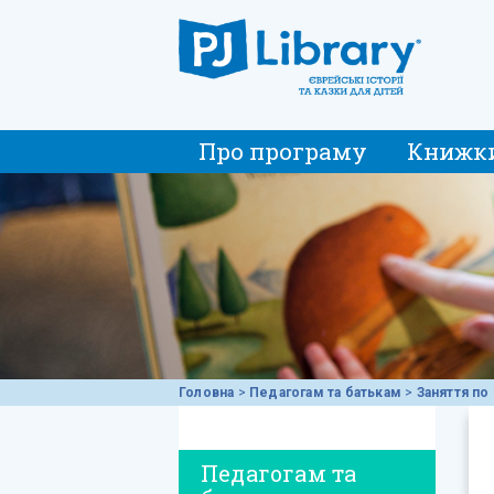
Про програму
Книжк
Головна
>
Педагогам та батькам
>
Заняття по 
Педагогам та