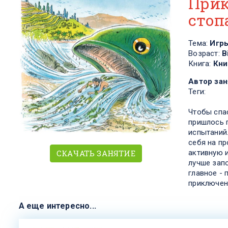
Прик
стоп
Тема:
Игр
Возраст:
В
Книга:
Кни
Автор зан
Теги:
Чтобы спа
пришлось 
испытаний
себя на п
активную 
СКАЧАТЬ ЗАНЯТИЕ
лучше зап
главное -
приключен
А еще интересно...