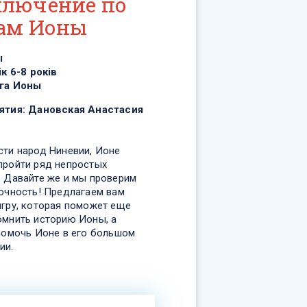
лючение по
ам Ионы
ы
ік 6-8 років
га Ионы
ятия:
Дановская Анастасия
сти народ Ниневии, Ионе
пройти ряд непростых
. Давайте же и мы проверим
рочность! Предлагаем вам
игру, которая поможет еще
омнить историю Ионы, а
 помочь Ионе в его большом
ии.