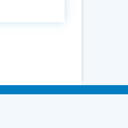
ні.
них