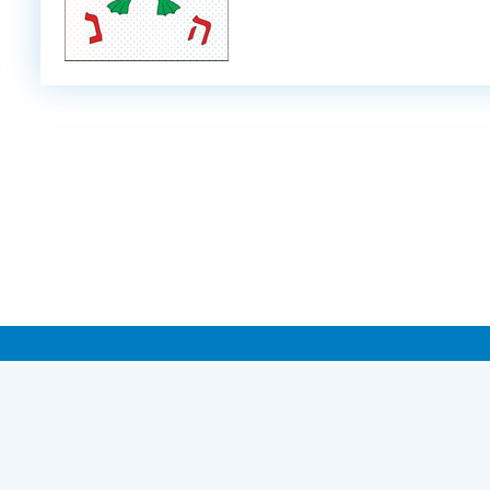
pyright © 2005-2026 The Harold Grinspoon Foundation. Всі права збереже
ови використання
|
Політика конфіденційності персональних да