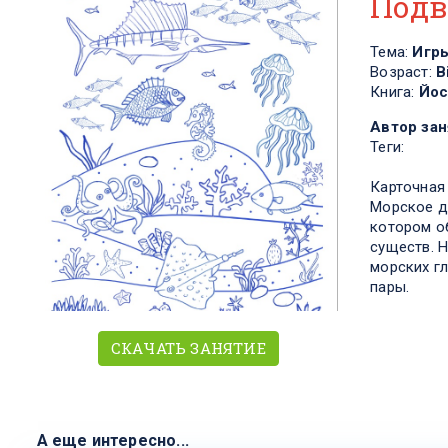
Подв
Тема:
Игр
Возраст:
В
Книга:
Йос
Автор зан
Теги:
Карточная 
Морское д
котором о
существ. 
морских гл
пары.
СКАЧАТЬ ЗАНЯТИЕ
А еще интересно...