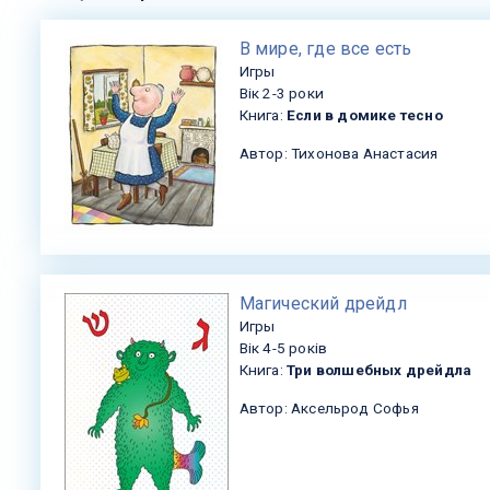
​В мире, где все есть
Игры
Вік 2-3 роки
Книга:
Если в домике тесно
Автор: Тихонова Анастасия
​Магический дрейдл
Игры
Вік 4-5 років
Книга:
Три волшебных дрейдла
Автор: Аксельрод Софья