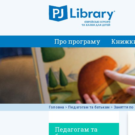
Про програму
Книжк
Головна
>
Педагогам та батькам
>
Заняття по 
Педагогам та