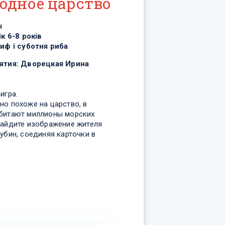
одное царство
ы
ік 6-8 років
иф і суботня риба
ятия:
Дворецкая Ирина
игра.
но похоже на царство, в
битают миллионы морских
Найдите изображение жителя
убин, соединяя карточки в