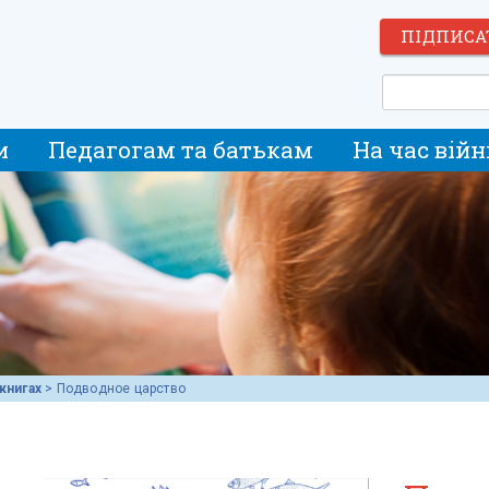
ПІДПИСА
и
Педагогам та батькам
На час війн
книгах
>
Подводное царство