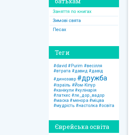
батькам
Заняття по книгах
Зимові свята
Песах
Теги
#david
#Purim
#весілля
#втрата
#давид
#давід
#дружба
#динозавр
#ізраїль
#Йом-Кіпур
#канікули
#кулінарія
#латкес
#ле_дор_вадор
#маска
#менора
#міцва
#мудрість
#настолка
#освіта
Єврейська освіта