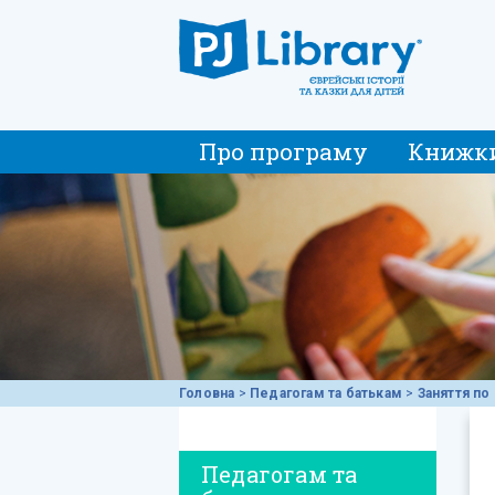
Про програму
Книжк
Головна
>
Педагогам та батькам
>
Заняття по 
Педагогам та