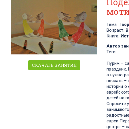
Поде
моти
Тема:
Тво
Возраст:
В
Книга:
Ист
Автор зан
Теги:
Пурим – с
СКАЧАТЬ ЗАНЯТИЕ
праздник. 
а нужно ра
плясать – 
истории о
еврейског
детей на п
Спросите у
занимаютс
радостные
евреи Перс
центре – 