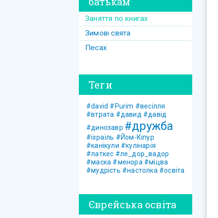
батькам
Заняття по книгах
Зимові свята
Песах
Теги
#david
#Purim
#весілля
#втрата
#давид
#давід
#дружба
#динозавр
#ізраїль
#Йом-Кіпур
#канікули
#кулінарія
#латкес
#ле_дор_вадор
#маска
#менора
#міцва
#мудрість
#настолка
#освіта
Єврейська освіта