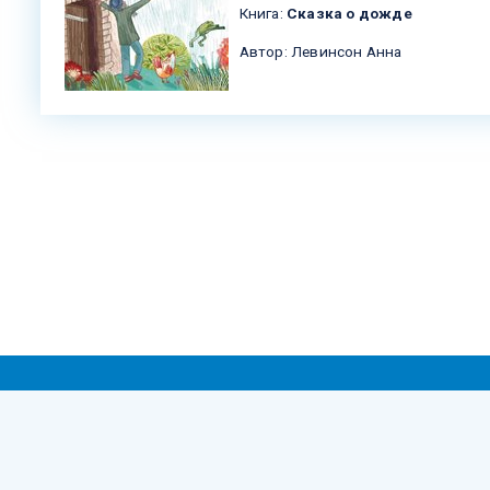
Книга:
Сказка о дожде
Автор: Левинсон Анна
pyright © 2005-2026 The Harold Grinspoon Foundation. Всі права збереже
ови використання
|
Політика конфіденційності персональних да