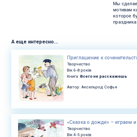
Мы сделае
мотивам ка
которое б
праздника 
А еще интересно...
​Приглашение к сочинительст
Творчество
Вік 6-8 років
Книга:
Всего не расскажешь
Автор: Аксельрод Софья
«Сказка о дожде» – играем и
Творчество
Вік 4-5 років