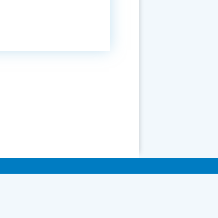
ні.
них