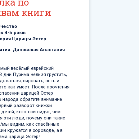
лка по
вам книги
рчество
ік 4-5 років
ория Царицы Эстер
ятия:
Дановская Анастасия
амый весёлый еврейский
В дни Пурима нельзя грустить,
доваться, пировать, петь и
кто как умеет. После прочтения
 спасении царицей Эстер
о народа обратите внимание
ервый разворот книжки.
 детей, кого они видят, чем
я эти люди, почему они такие
/мы видим, как спасённые
ии кружатся в хороводе, а в
сама царица Эстер!