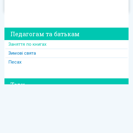
Педагогам та батькам
Заняття по книгах
Зимові свята
Песах
Теги
#david
#Purim
#весілля
#втрата
#давид
#давід
#дружба
#динозавр
#ізраїль
#Йом-Кіпур
#канікули
#кулінарія
#латкес
#ле_дор_вадор
#маска
#менора
#міцва
#мудрість
#настолка
#освіта