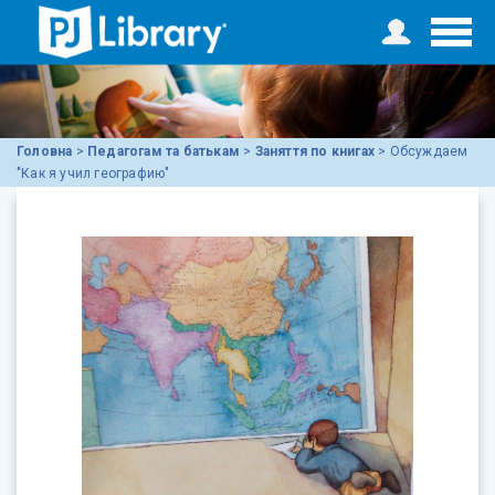
Головна
>
Педагогам та батькам
>
Заняття по книгах
>
Обсуждаем
"Как я учил географию"