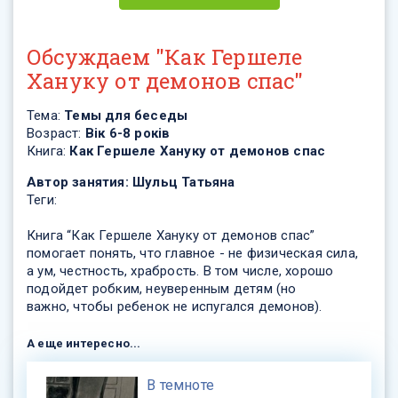
Обсуждаем "Как Гершеле
Хануку от демонов спас"
Тема:
Темы для беседы
Возраст:
Вік 6-8 років
Книга:
Как Гершеле Хануку от демонов спас
Автор занятия:
Шульц Татьяна
Теги:
Книга “Как Гершеле Хануку от демонов спас”
помогает понять, что главное - не физическая сила,
а ум, честность, храбрость. В том числе, хорошо
подойдет робким, неуверенным детям (но
важно, чтобы ребенок не испугался демонов).
А еще интересно...
В темноте