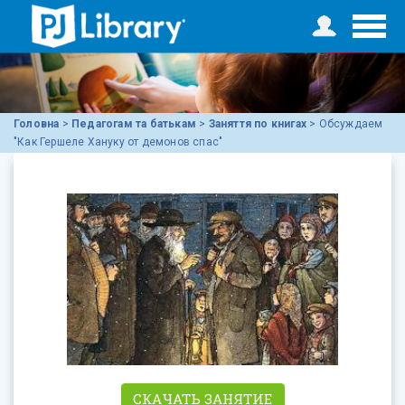
Головна
>
Педагогам та батькам
>
Заняття по книгах
>
Обсуждаем
"Как Гершеле Хануку от демонов спас"
СКАЧАТЬ ЗАНЯТИЕ