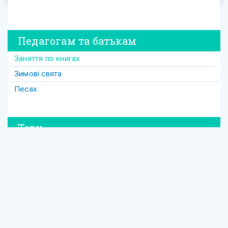
Педагогам та батькам
Заняття по книгах
Зимові свята
Песах
Теги
#david
#Purim
#весілля
#втрата
#давид
#давід
#дружба
#динозавр
#ізраїль
#Йом-Кіпур
#канікули
#кулінарія
#латкес
#ле_дор_вадор
#маска
#менора
#міцва
#мудрість
#настолка
#освіта
Єврейська освіта