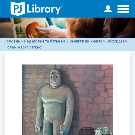
Головна
>
Педагогам та батькам
>
Заняття по книгах
>
Обсуждаем
"Голем жарит латкес"