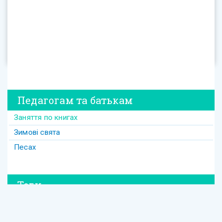
Педагогам та батькам
Заняття по книгах
Зимові свята
Песах
Теги
#david
#Purim
#весілля
#втрата
#давид
#давід
#дружба
#динозавр
#ізраїль
#Йом-Кіпур