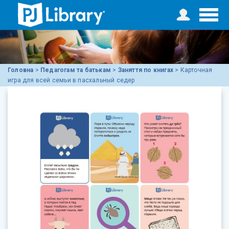
Головна
>
Педагогам та батькам
>
Заняття по книгах
>
Карточная
игра для всей семьи в пасхальный седер