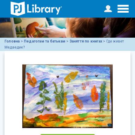
Головна
>
Педагогам та батькам
>
Заняття по книгах
>
Где живет
Медведик?