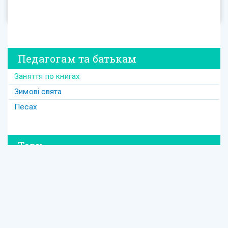
Педагогам та батькам
Заняття по книгах
Зимові свята
Песах
Теги
#david
#Purim
#весілля
#втрата
#давид
#давід
#дружба
#динозавр
#ізраїль
#Йом-Кіпур
#канікули
#кулінарія
#латкес
#ле_дор_вадор
#маска
#менора
#міцва
#мудрість
#настолка
#освіта