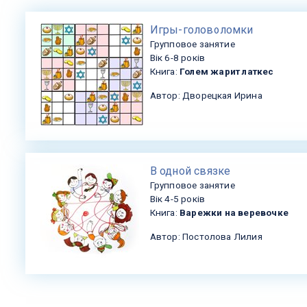
​Игры-головоломки
Групповое занятие
Вік 6-8 років
Книга:
Голем жарит латкес
Автор: Дворецкая Ирина
В одной связке
Групповое занятие
Вік 4-5 років
Книга:
Варежки на веревочке
Автор: Постолова Лилия