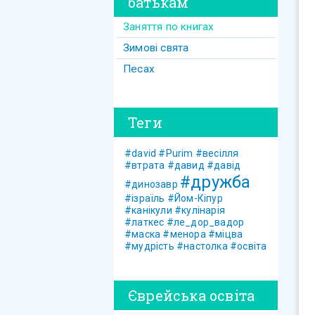
батькам
Заняття по книгах
Зимові свята
Песах
Теги
#david
#Purim
#весілля
#втрата
#давид
#давід
#дружба
#динозавр
#ізраїль
#Йом-Кіпур
#канікули
#кулінарія
#латкес
#ле_дор_вадор
#маска
#менора
#міцва
#мудрість
#настолка
#освіта
Єврейська освіта