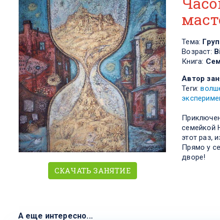
Часо
маст
Тема:
Груп
Возраст:
В
Книга:
Сем
Автор зан
Теги:
волш
экспериме
Приключен
семейкой 
этот раз, 
Прямо у с
дворе!
СКАЧАТЬ ЗАНЯТИЕ
А еще интересно...