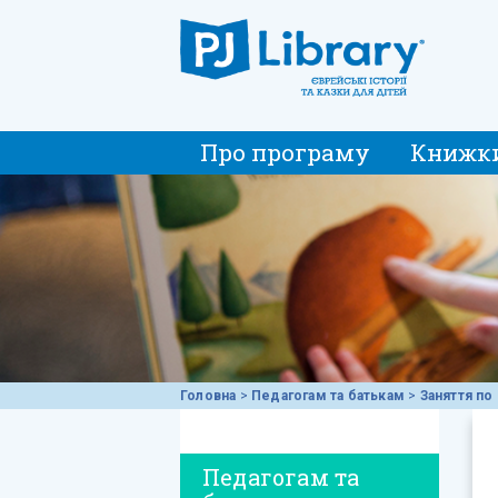
Про програму
Книжк
Головна
>
Педагогам та батькам
>
Заняття по 
Педагогам та