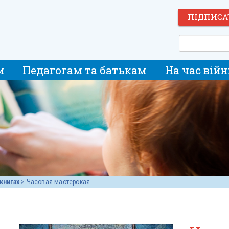
ПІДПИСА
и
Педагогам та батькам
На час війн
книгах
>
Часовая мастерская