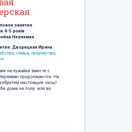
вая
ерская
повое занятие
ік 4-5 років
ейка Неряхман
ятия:
Дворецкая Ирина
ебство
,
семья
,
творчество
,
нт
ия на лужайке вместе с
Неряхман продолжаются. На
изобретем настоящие часы!
ебя дома на полу…или во