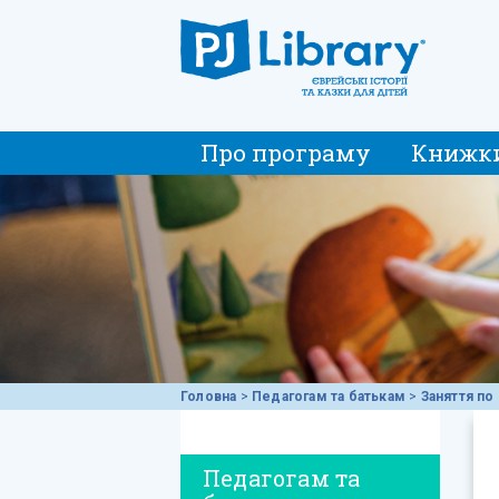
Про програму
Книжк
Головна
>
Педагогам та батькам
>
Заняття по 
Педагогам та