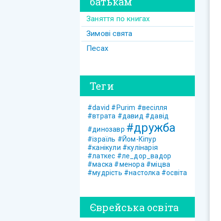
батькам
Заняття по книгах
Зимові свята
Песах
Теги
#david
#Purim
#весілля
#втрата
#давид
#давід
#дружба
#динозавр
#ізраїль
#Йом-Кіпур
#канікули
#кулінарія
#латкес
#ле_дор_вадор
#маска
#менора
#міцва
#мудрість
#настолка
#освіта
Єврейська освіта