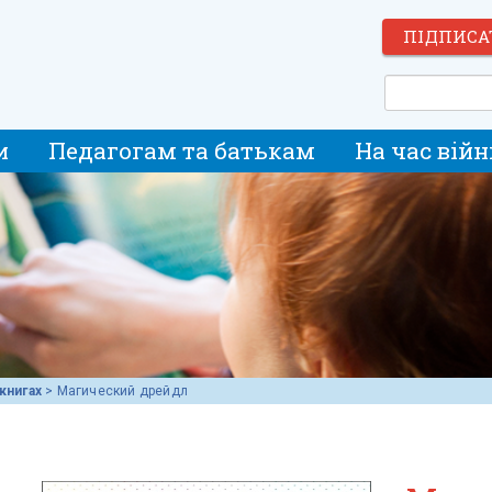
ПІДПИСА
и
Педагогам та батькам
На час війн
книгах
>
​Магический дрейдл