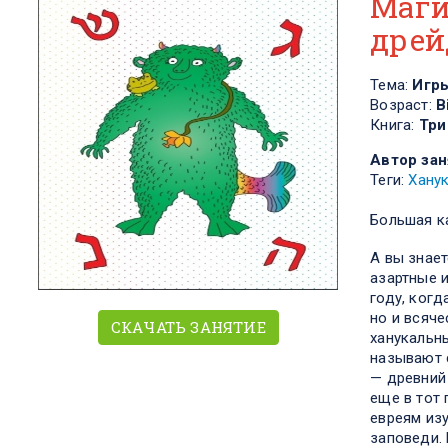
​Маг
дрей
Тема:
Игр
Возраст:
В
Книга:
Три
Автор зан
Теги:
Хану
Большая ка
А вы знает
азартные 
году, когд
но и всяче
СКАЧАТЬ ЗАНЯТИЕ
ханукальны
называют 
— древний
еще в тот 
евреям из
заповеди. 