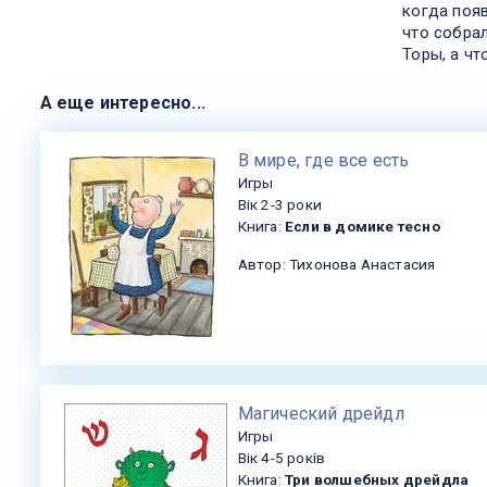
когда появ
что собрал
Торы, а чт
А еще интересно...
​В мире, где все есть
Игры
Вік 2-3 роки
Книга:
Если в домике тесно
Автор: Тихонова Анастасия
​Магический дрейдл
Игры
Вік 4-5 років
Книга:
Три волшебных дрейдла