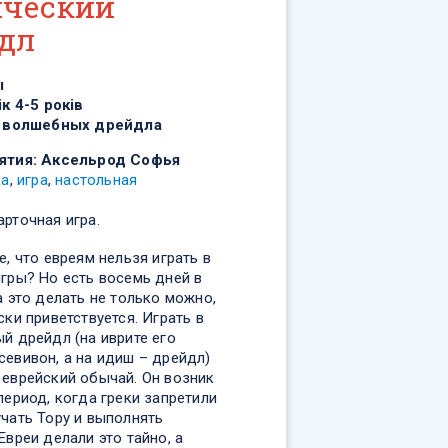
ический
дл
ы
ік 4-5 років
 волшебных дрейдла
ятия:
Аксельрод Софья
ка
,
игра
,
настольная
рточная игра.
е, что евреям нельзя играть в
игры? Но есть восемь дней в
а это делать не только можно,
ски приветствуется. Играть в
й дрейдл (на иврите его
севивон, а на идиш – дрейдл)
 еврейский обычай. Он возник
период, когда греки запретили
учать Тору и выполнять
Евреи делали это тайно, а