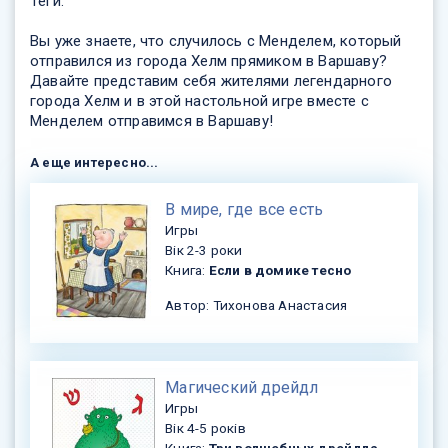
Теги:
Вы уже знаете, что случилось с Менделем, который
отправился из города Хелм прямиком в Варшаву?
Давайте представим себя жителями легендарного
города Хелм и в этой настольной игре вместе с
Менделем отправимся в Варшаву!
А еще интересно...
​В мире, где все есть
Игры
Вік 2-3 роки
Книга:
Если в домике тесно
Автор: Тихонова Анастасия
​Магический дрейдл
Игры
Вік 4-5 років
Книга:
Три волшебных дрейдла