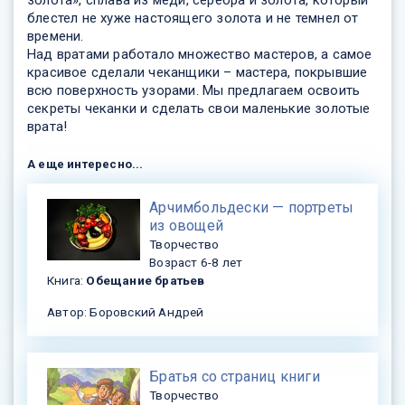
золота», сплава из меди, серебра и золота, который
блестел не хуже настоящего золота и не темнел от
времени.
Над вратами работало множество мастеров, а самое
красивое сделали чеканщики – мастера, покрывшие
всю поверхность узорами. Мы предлагаем освоить
секреты чеканки и сделать свои маленькие золотые
врата!
А еще интересно...
Арчимбольдески — портреты
из овощей
Творчество
Возраст 6-8 лет
Книга:
Обещание братьев
Автор: Боровский Андрей
Братья со страниц книги
Творчество