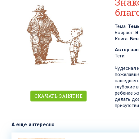
Знак
благ
Тема:
Тем
Возраст:
В
Книга:
Бен
Автор зан
Теги:
Чудесная 
пожелавше
нашедшего 
глубокие 
ребенке ж
СКАЧАТЬ ЗАНЯТИЕ
делать до
присутстви
А еще интересно...