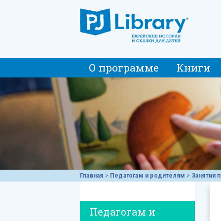
О программе
Книги
Главная
>
Педагогам и родителям
>
Занятия 
Педагогам и