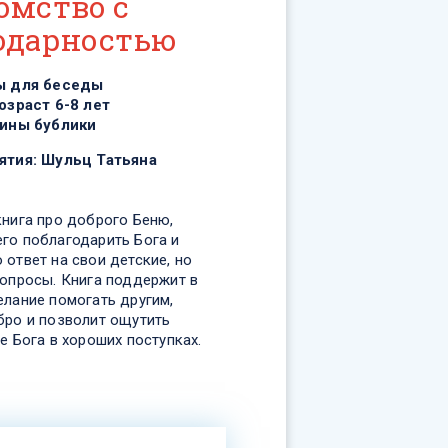
омство с
одарностью
ы для беседы
озраст 6-8 лет
ины бублики
ятия:
Шульц Татьяна
книга про доброго Беню,
го поблагодарить Бога и
ответ на свои детские, но
вопросы. Книга поддержит в
елание помогать другим,
бро и позволит ощутить
е Бога в хороших поступках.