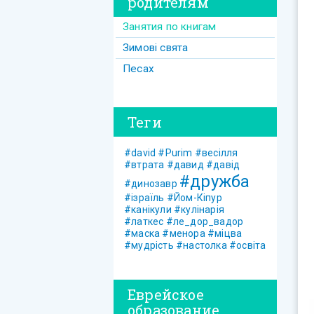
родителям
Занятия по книгам
Зимові свята
Песах
Теги
#david
#Purim
#весілля
#втрата
#давид
#давід
#дружба
#динозавр
#ізраїль
#Йом-Кіпур
#канікули
#кулінарія
#латкес
#ле_дор_вадор
#маска
#менора
#міцва
#мудрість
#настолка
#освіта
Еврейское
образование