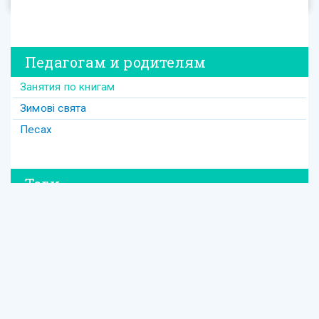
Педагогам и родителям
Занятия по книгам
Зимові свята
Песах
Теги
#david
#Purim
#весілля
#втрата
#давид
#давід
#дружба
#динозавр
#ізраїль
#Йом-Кіпур
#канікули
#кулінарія
#латкес
#ле_дор_вадор
#маска
#менора
#міцва
#мудрість
#настолка
#освіта
Еврейское образование