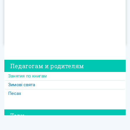
Педагогам и родителям
Занятия по книгам
Зимові свята
Песах
Теги
#david
#Purim
#весілля
#втрата
#давид
#давід