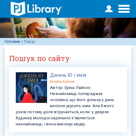
Головна
>
Пошук
Пошук по сайту
Джень Ю і змія
Книга
липня
Автор:
Еріка Лайонс
Незнайомець попереджає
чоловіка, що його доньку у день
весілля укусить змія. Але багато
років потому доля втручається, коли у дверях
будинку молодої нареченої з’являється
незнайомець, і вона виконує міцву.