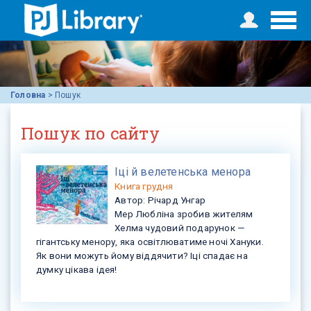
Головна
>
Пошук
Пошук по сайту
Іці й велетенська менора
Книга
грудня
Автор:
Річард Унгар
Мер Любліна зробив жителям
Хелма чудовий подарунок —
гігантську менору, яка освітлюватиме ночі Хануки.
Як вони можуть йому віддячити? Іці спадає на
думку цікава ідея!