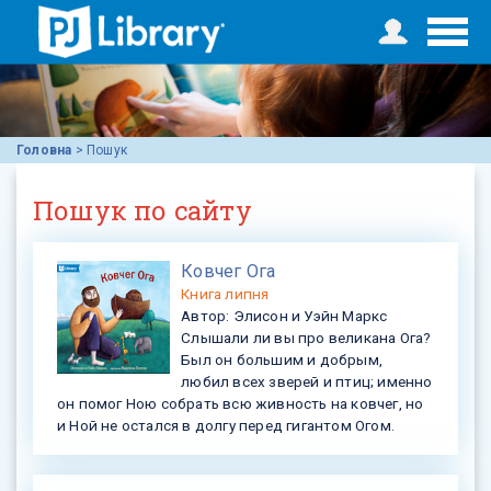
Головна
>
Пошук
Пошук по сайту
Ковчег Ога
Книга
липня
Автор:
Элисон и Уэйн Маркс
Слышали ли вы про великана Ога?
Был он большим и добрым,
любил всех зверей и птиц; именно
он помог Ною собрать всю живность на ковчег, но
и Ной не остался в долгу перед гигантом Огом.