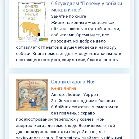
Обсуждаем "Почему у собаки
мокрый нос"
Занятие по книге
Жизнь на ковчеге – совсем как
обычная жизнь: с суетой, делами,
событиями. Время идет, все
проходит, но доброе дело
оставляет отпечаток в душе человека и на носу у
собаки. Книга помогает детям ощутить значимость
настоящего поступка, сочувствие, благодарность.
Слони старого Ноя
Книга
липня
Автор:
Людвиг Уоррен
Знайомство з одним з базових
біблійних сюжетів - з гумором та
без повчань. Яскраво
проілюстрований переполох у ковчезі. Ной
звертається за допомогою до Всевишнього, той
дає пораду «поласкотати гієну». Звісно, все
закінчилося гарно. Дорослі теж знайдуть у цій книзі